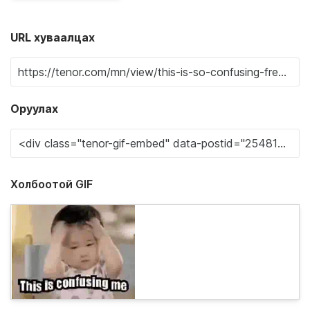
URL хуваалцах
Оруулах
Холбоотой GIF