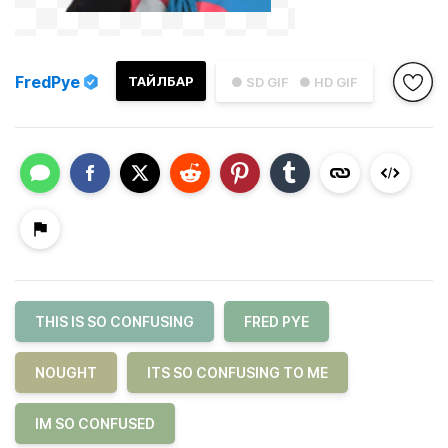
FredPye
ТАЙЛБАР
● SD GIF
● HD GIF
THIS IS SO CONFUSING
FRED PYE
NOUGHT
ITS SO CONFUSING TO ME
IM SO CONFUSED