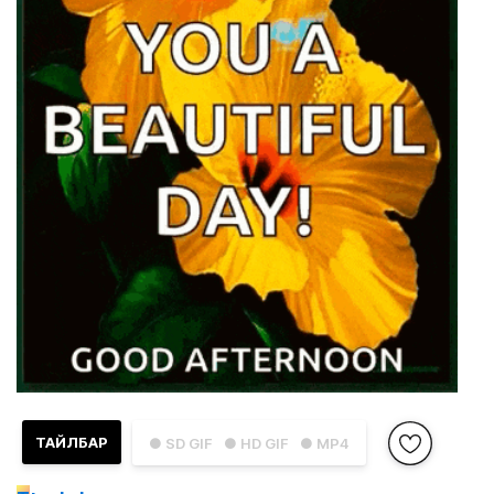
ТАЙЛБАР
● SD GIF
● HD GIF
● MP4