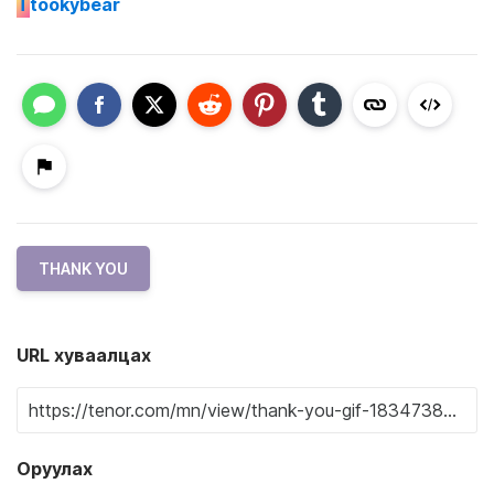
T
tookybear
THANK YOU
URL хуваалцах
Оруулах