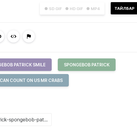
ТАЙЛБАР
● SD GIF
● HD GIF
● MP4
EBOB PATRICK SMILE
SPONGEBOB PATRICK
 CAN COUNT ON US MR CRABS