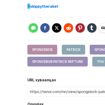
S
skippytheraket
SPONGEBOB
PATRICK
SPONG
SPONGEBOB PATRICK NEPTUNE
YOU
URL хуваалцах
Оруулах