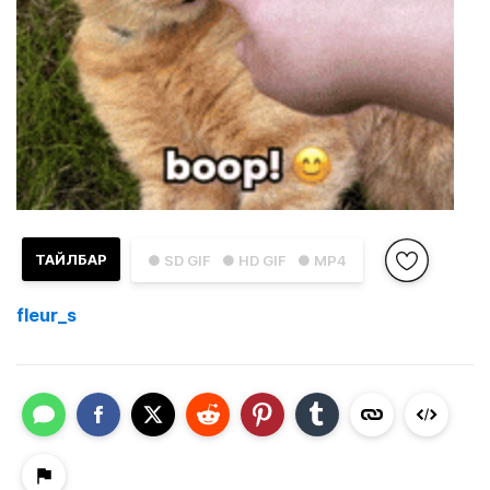
ТАЙЛБАР
● SD GIF
● HD GIF
● MP4
fleur_s