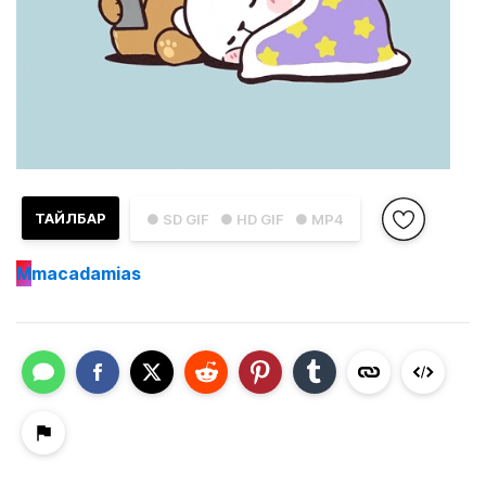
ТАЙЛБАР
● SD GIF
● HD GIF
● MP4
M
macadamias