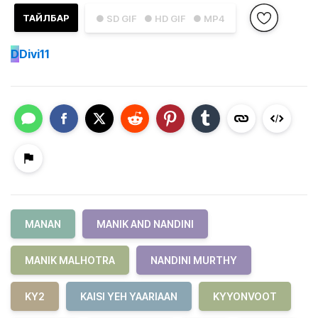
ТАЙЛБАР
● SD GIF
● HD GIF
● MP4
D
Divi11
MANAN
MANIK AND NANDINI
MANIK MALHOTRA
NANDINI MURTHY
KY2
KAISI YEH YAARIAAN
KYYONVOOT