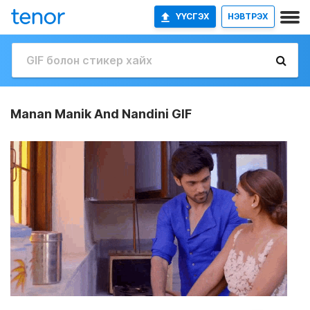
ҮҮСГЭХ
НЭВТРЭХ
Manan Manik And Nandini GIF