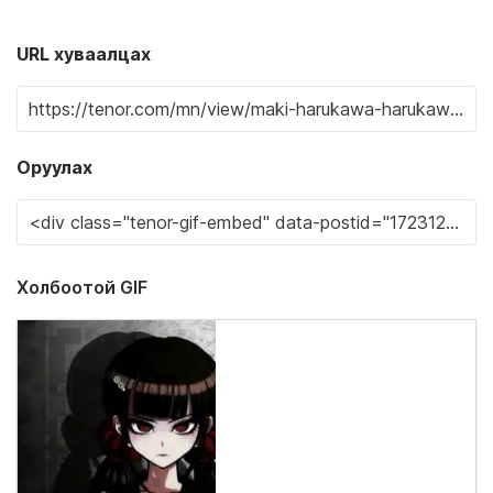
URL хуваалцах
Оруулах
Холбоотой GIF