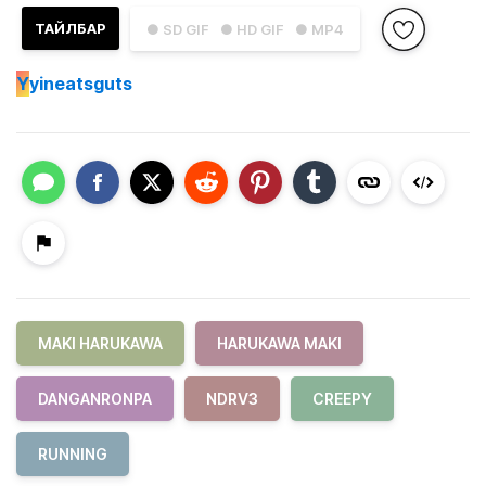
ТАЙЛБАР
● SD GIF
● HD GIF
● MP4
Y
yineatsguts
MAKI HARUKAWA
HARUKAWA MAKI
DANGANRONPA
NDRV3
CREEPY
RUNNING