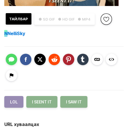
ТАЙЛБАР
● SD GIF
● HD GIF
● MP4
N
NelliSky
LOL
I SEENT IT
I SAW IT
URL хуваалцах