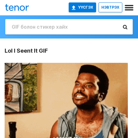
ҮҮСГЭХ
НЭВТРЭХ
Lol I Seent It GIF