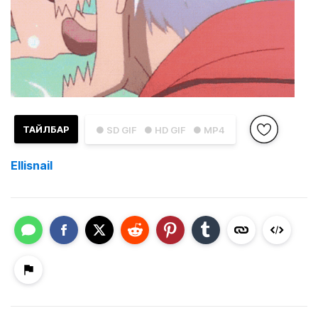
ТАЙЛБАР
● SD GIF
● HD GIF
● MP4
Ellisnail