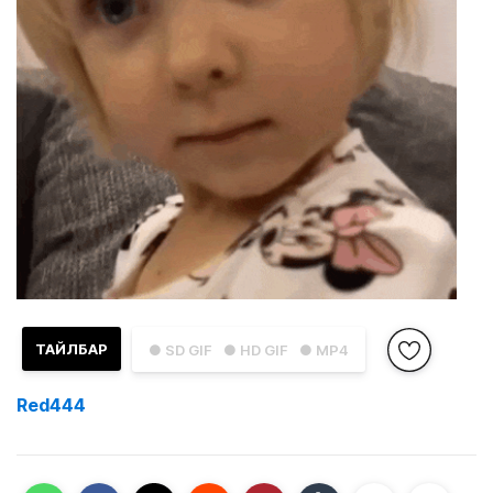
ТАЙЛБАР
● SD GIF
● HD GIF
● MP4
Red444