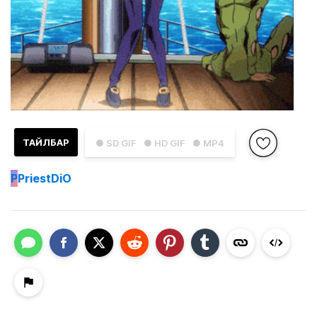
ТАЙЛБАР
● SD GIF
● HD GIF
● MP4
P
PriestDiO