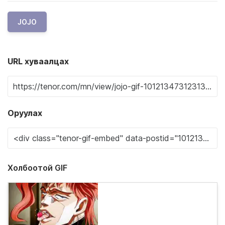
JOJO
URL хуваалцах
Оруулах
Холбоотой GIF