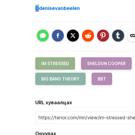
D
denisevanbeelen
IM STRESSED
SHELDON COOPER
BIG BANG THEORY
BBT
URL хуваалцах
Оруулах