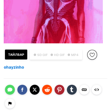
ТАЙЛБАР
● SD GIF
● HD GIF
● MP4
ohayzinho