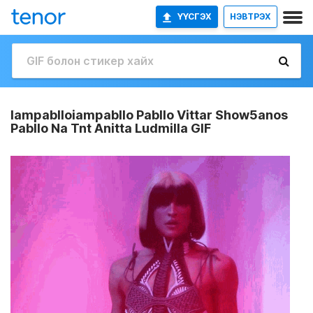
ҮҮСГЭХ
НЭВТРЭХ
Iampablloiampabllo Pabllo Vittar Show5anos
Pabllo Na Tnt Anitta Ludmilla GIF