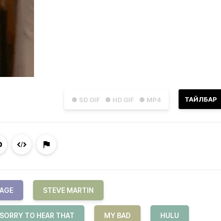
ТАЙЛБАР
● SD GIF
● HD GIF
● MP4
VAGE
STEVE MARTIN
 SORRY TO HEAR THAT
MY BAD
HULU