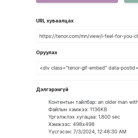
URL хуваалцах
Оруулах
Дэлгэрэнгүй
Контентын тайлбар: an older man with g
Файлын хэмжээ: 1136KB
Үргэлжлэх хугацаа: 1.800 sec
Хэмжээс: 498x498
Үүсгэсэн: 7/3/2024, 12:48:30 AM