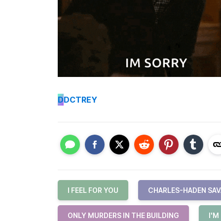
D
DCTREY
I FEEL FOR YOU
CHARLES-HADEN SA
ONLY MURDERS IN THE BUILDING
I'M