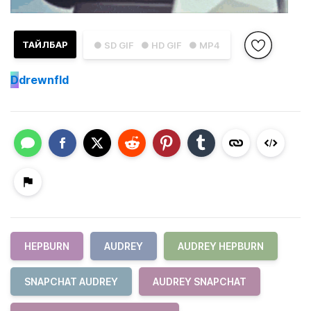
ТАЙЛБАР
● SD GIF
● HD GIF
● MP4
D
drewnfld
HEPBURN
AUDREY
AUDREY HEPBURN
SNAPCHAT AUDREY
AUDREY SNAPCHAT