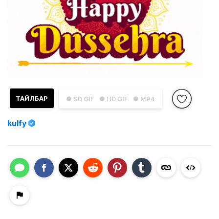
ТАЙЛБАР
● SD GIF
● HD GIF
● MP4
kulfy