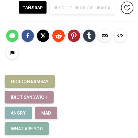
ТАЙЛБАР
● SD GIF
● HD GIF
● MP4
GORDON RAMSAY
IDIOT SANDWICH
ANGRY
MAD
WHAT ARE YOU