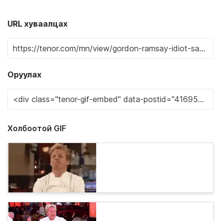
URL хуваалцах
Оруулах
Холбоотой GIF