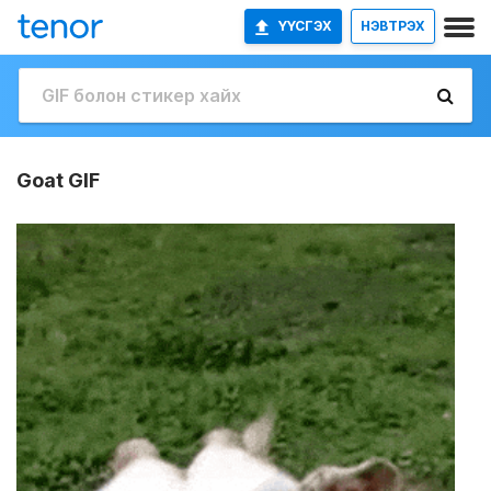
ҮҮСГЭХ
НЭВТРЭХ
Goat GIF