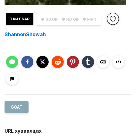
ТАЙЛБАР
● SD GIF
● HD GIF
● MP4
ShannonShowah
GOAT
URL хуваалцах