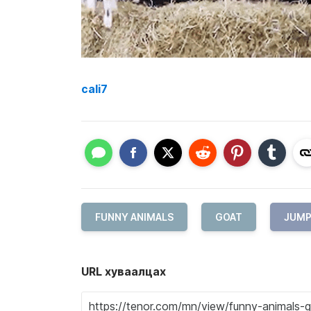
cali7
FUNNY ANIMALS
GOAT
JUM
URL хуваалцах