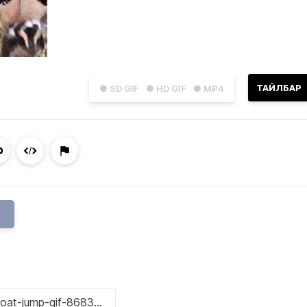
ТАЙЛБАР
● SD GIF
● HD GIF
● MP4
P