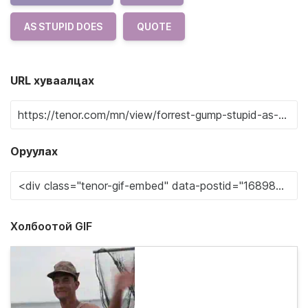
AS STUPID DOES
QUOTE
URL хуваалцах
Оруулах
Холбоотой GIF