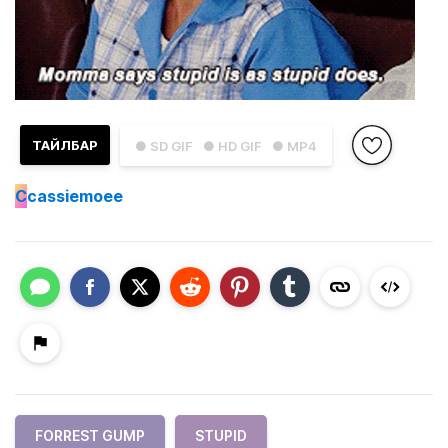
ТАЙЛБАР
● SD GIF
● HD GIF
● MP4
C
cassiemoee
FORREST GUMP
STUPID