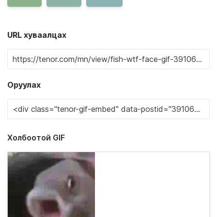
URL хуваалцах
Оруулах
Холбоотой GIF