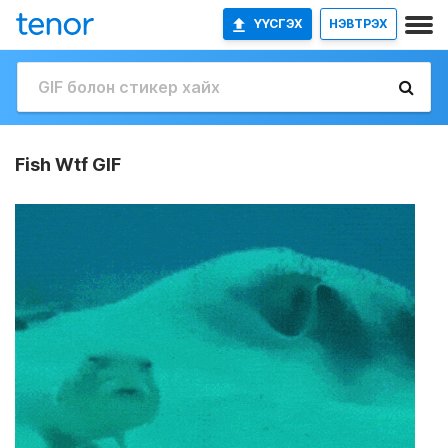
ҮҮСГЭХ
НЭВТРЭХ
Fish Wtf GIF