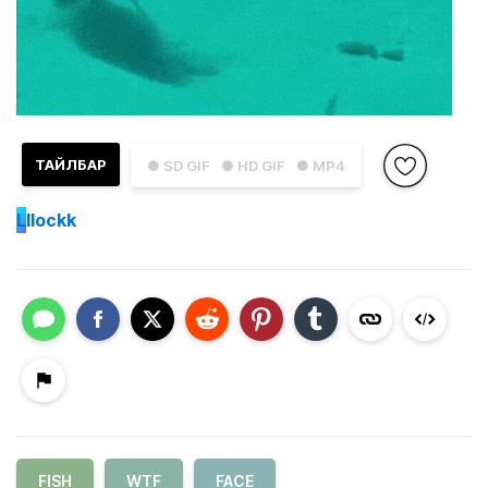
ТАЙЛБАР
● SD GIF
● HD GIF
● MP4
L
llockk
FISH
WTF
FACE