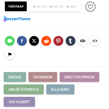
ТАЙЛБАР
● SD GIF
● HD GIF
● MP4
J
jesswi11iams
EMISUE
DICKINSON
EMILY DICKINSON
HAILEE STEINFELD
ELLA HUNT
SUE GILBERT