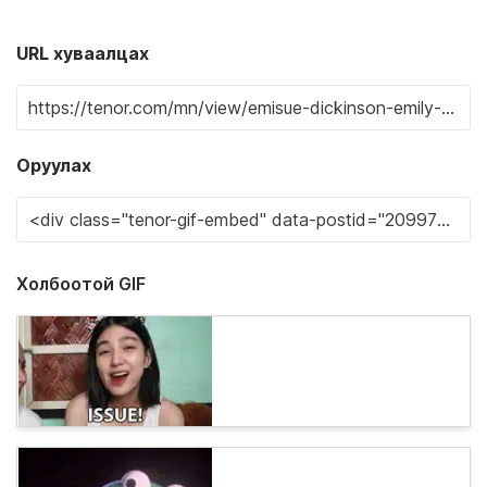
URL хуваалцах
Оруулах
Холбоотой GIF