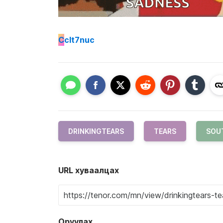
C
clt7nuc
DRINKINGTEARS
TEARS
SOU
URL хуваалцах
Оруулах