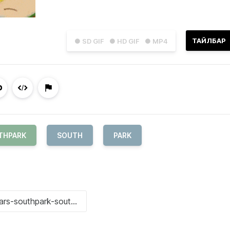
ТАЙЛБАР
● SD GIF
● HD GIF
● MP4
THPARK
SOUTH
PARK