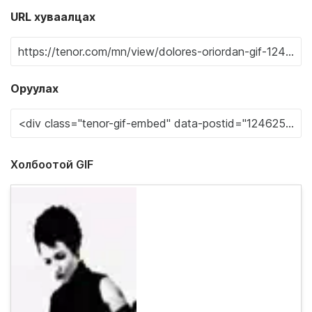
URL хуваалцах
Оруулах
Холбоотой GIF