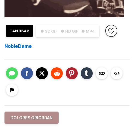
ТАЙЛБАР
● SD GIF
● HD GIF
● MP4
NobleDame
DOLORES ORIORDAN