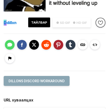
D
dillxn
ТАЙЛБАР
● SD GIF
● HD GIF
DILLONS DISCORD WORKAROUND
URL хуваалцах