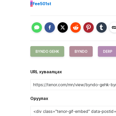
F
Fee501st
BYNDO GEHK
BYNDO
DERP
URL хуваалцах
Оруулах