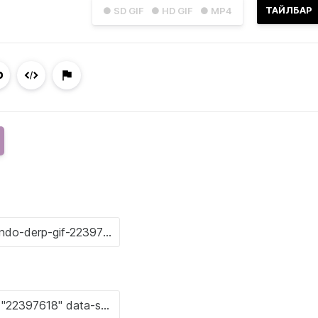
ТАЙЛБАР
● SD GIF
● HD GIF
● MP4