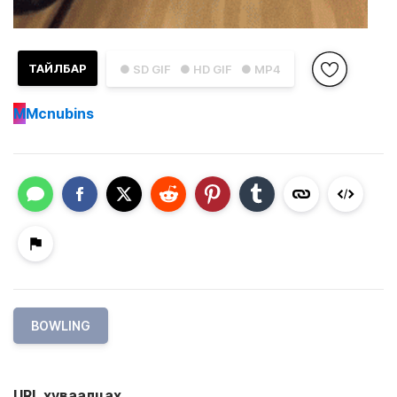
ТАЙЛБАР
● SD GIF
● HD GIF
● MP4
M
Mcnubins
BOWLING
URL хуваалцах