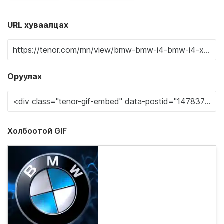
URL хуваалцах
Оруулах
Холбоотой GIF