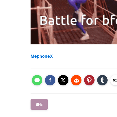
MephoneX
BFB