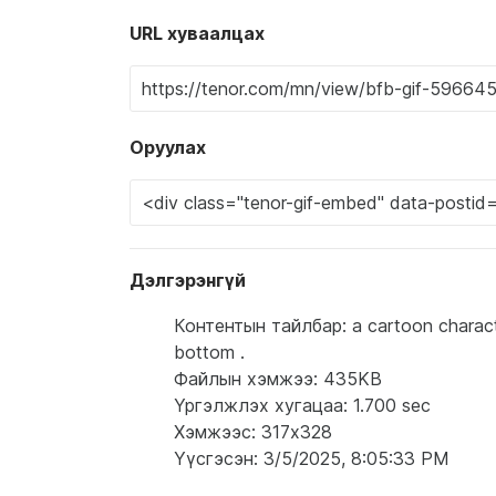
URL хуваалцах
Оруулах
Дэлгэрэнгүй
Контентын тайлбар: a cartoon character
bottom .
Файлын хэмжээ: 435KB
Үргэлжлэх хугацаа: 1.700 sec
Хэмжээс: 317x328
Үүсгэсэн: 3/5/2025, 8:05:33 PM