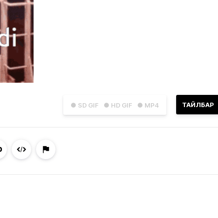
ТАЙЛБАР
● SD GIF
● HD GIF
● MP4