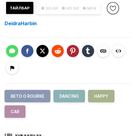
ТАЙЛБАР
● SD GIF
● HD GIF
● MP4
DeidraHarbin
BETO O ROURKE
DANCING
HAPPY
CAR
URL хуваалцах