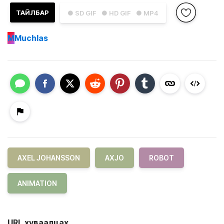
ТАЙЛБАР
● SD GIF
● HD GIF
● MP4
M
Muchlas
AXEL JOHANSSON
AXJO
ROBOT
ANIMATION
URL хуваалцах