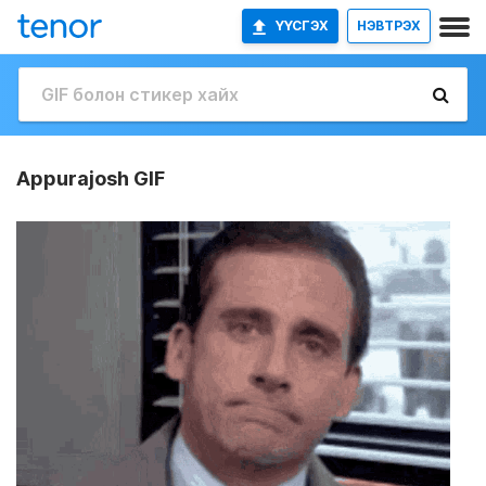
ҮҮСГЭХ
НЭВТРЭХ
Appurajosh GIF