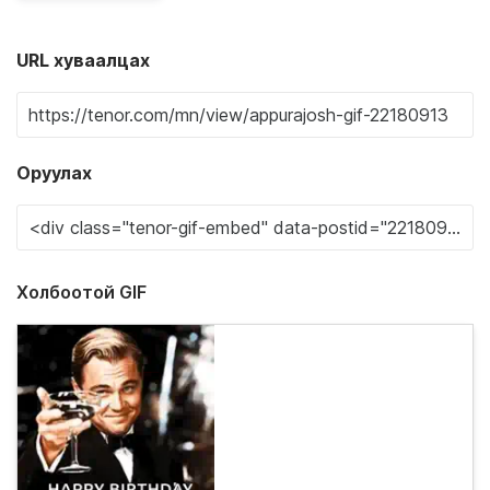
URL хуваалцах
Оруулах
Холбоотой GIF