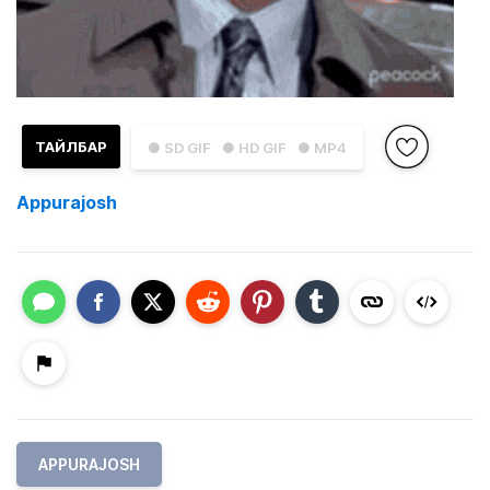
ТАЙЛБАР
● SD GIF
● HD GIF
● MP4
Appurajosh
APPURAJOSH