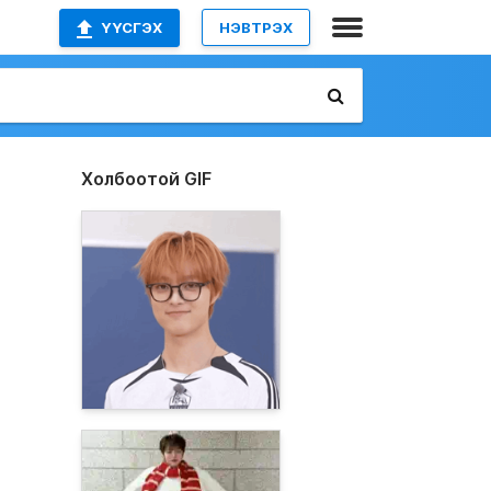
ҮҮСГЭХ
НЭВТРЭХ
Холбоотой GIF