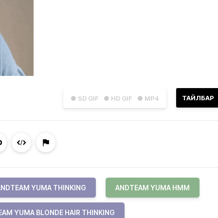
ТАЙЛБАР
● SD GIF
● HD GIF
● MP4
ANDTEAM YUMA THINKING
ANDTEAM YUMA HMM
AM YUMA BLONDE HAIR THINKING