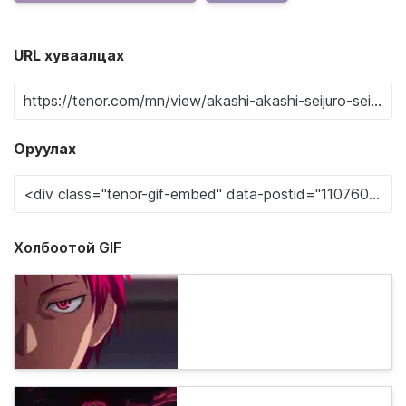
URL хуваалцах
Оруулах
Холбоотой GIF