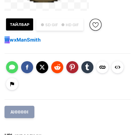
ТАЙЛБАР
● SD GIF
● HD GIF
W
wxManSmith
AHHHHH