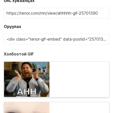
URL хуваалцах
Оруулах
Холбоотой GIF