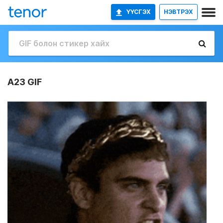
ҮҮСГЭХ
НЭВТРЭХ
A23 GIF