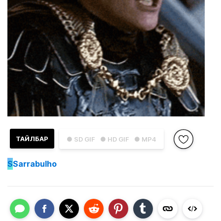
ТАЙЛБАР
● SD GIF
● HD GIF
● MP4
S
Sarrabulho