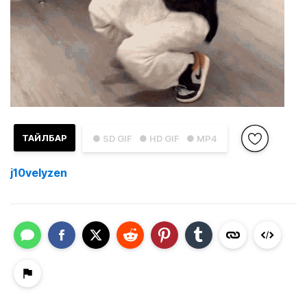
ТАЙЛБАР
● SD GIF
● HD GIF
● MP4
j10velyzen