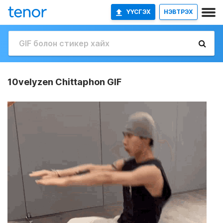
ҮҮСГЭХ
НЭВТРЭХ
10velyzen Chittaphon GIF