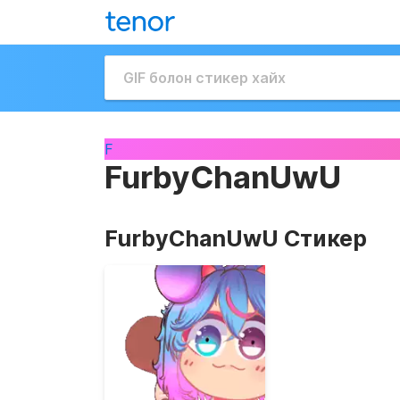
F
FurbyChanUwU
FurbyChanUwU Стикер