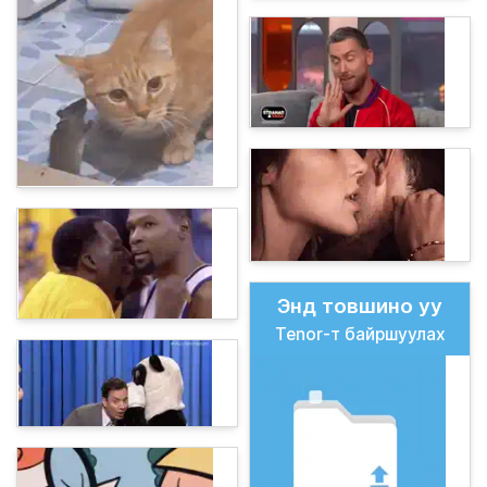
Энд товшино уу
Tenor-т байршуулах