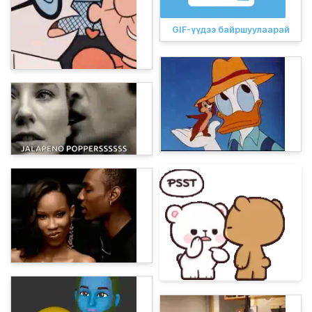
GIF-үүдээ байршуулаарай