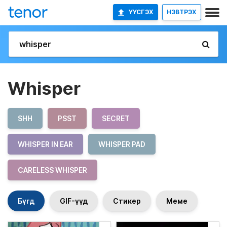
ҮҮСГЭХ
НЭВТРЭХ
Whisper
SHH
PSST
SECRET
WHISPER IN EAR
WHISPER PAD
CARELESS WHISPER
Бүгд
GIF-үүд
Стикер
Меме