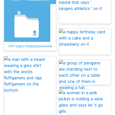
GIF-үүдээ байршуулаарай