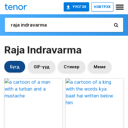
ҮҮСГЭХ
НЭВТРЭХ
Raja Indravarma
Бүгд
GIF-үүд
Стикер
Меме