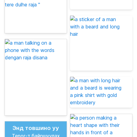
Энд товшино уу
Tenor-т байршуулах