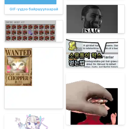
GIF-үүдээ байршуулаарай