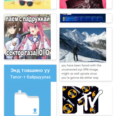
Энд товшино уу
Tenor-т байршуулах