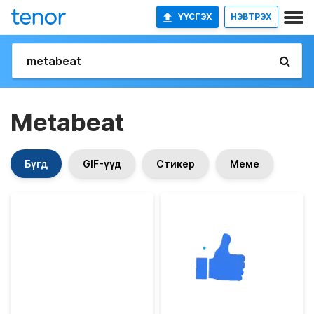
ҮҮСГЭХ
НЭВТРЭХ
Metabeat
Бүгд
GIF-үүд
Стикер
Меме