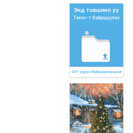
Энд товшино уу
Tenor-т байршуулах
GIF-үүдээ байршуулаарай