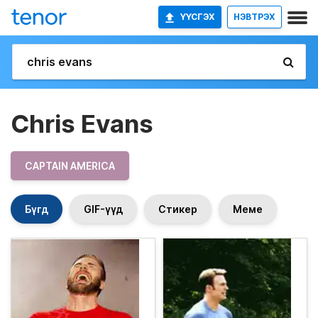
ҮҮСГЭХ
НЭВТРЭХ
Chris Evans
CAPTAIN AMERICA
Бүгд
GIF-үүд
Стикер
Меме