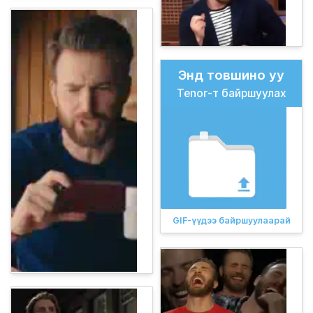
Энд товшино уу
Tenor-т байршуулах
GIF-үүдээ байршуулаарай