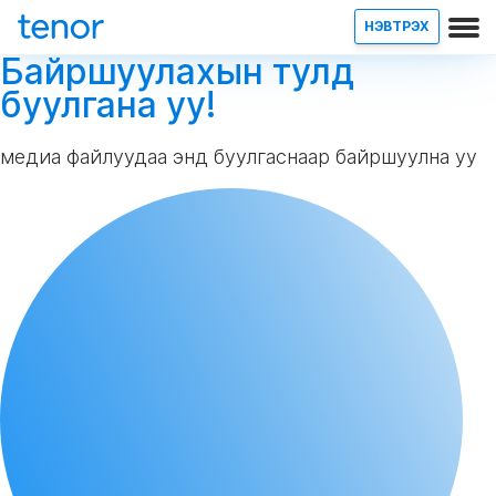
НЭВТРЭХ
Байршуулахын тулд
буулгана уу!
медиа файлуудаа энд буулгаснаар байршуулна уу