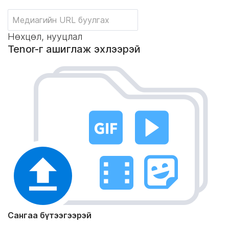
Нөхцөл, нууцлал
Tenor-г ашиглаж эхлээрэй
Сангаа бүтээгээрэй