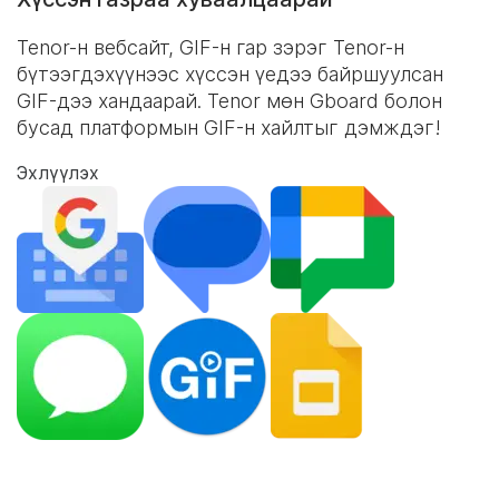
Tenor-н вебсайт,
GIF-н гар
зэрэг Tenor-н
бүтээгдэхүүнээс хүссэн үедээ байршуулсан
GIF-дээ хандаарай. Tenor мөн Gboard болон
бусад платформын GIF-н хайлтыг дэмждэг!
Эхлүүлэх