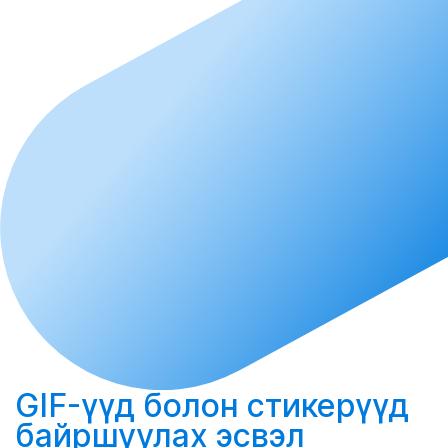
GIF-үүд болон стикерүүд
байршуулах
эсвэл