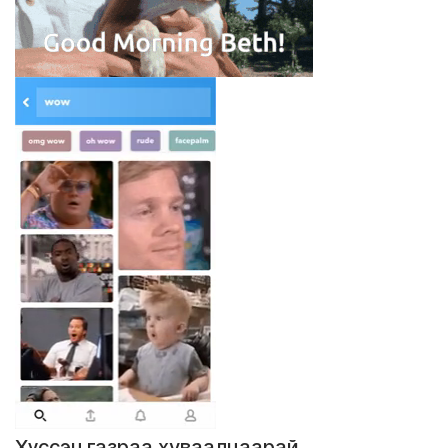
Хүссэн газраа хуваалцаарай