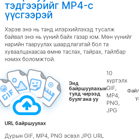
тэдгээрийг MP4-с
үүсгээрэй
Хэрэв энэ нь танд илэрхийлэхэд тусалж
байвал энэ нь үүний байх газар юм. Мөн үүнийг
нарийн тааруулах шаардлагатай бол та
хуваалцахаасаа өмнө таслах, тайрах, тайлбар
нэмэх боломжтой.
10
хүртэлх
Энд
GIF,
байршуулахын
Фай
тулд чирээд
MP4,
ү
буулгана уу
PNG,
JPG
URL байршуулах
Дурын GIF, MP4, PNG эсвэл JPG URL