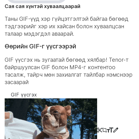
Сая сая хүнтэй хуваалцаарай
Таны GIF-үүд хэр гүйцэтгэлтэй байгаа бөгөөд
тэдгээрийг хэр их хайсан болон хуваалцсан
талаар мэдэгдэл аваарай.
Өөрийн GIF-г үүсгээрэй
GIF үүсгэх нь зугаатай бөгөөд хялбар! Tenor-т
байршуулсан GIF болон MP4-г контентоо
тасалж, тайрч мөн захиалгат тайлбар нэмснээр
засаарай
GIF үүсгэх