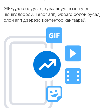
GIF-үүдээ олуулах, хуваалцуулахын тулд
шошголоорой. Tenor апп, Gboard болон бусад
олон апп дээрээс контентоо хайгаарай.