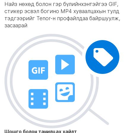
Найз нөхөд болон гэр бүлийнхэнтэйгээ GIF,
стикер эсвэл богино MP4 хуваалцахын тулд
тэдгээрийг Tenor-н профайлдаа байршуулж,
засаарай
Шошго болон танилцах хайлт