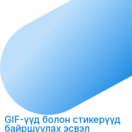
GIF-үүд болон стикерүүд
байршуулах
эсвэл