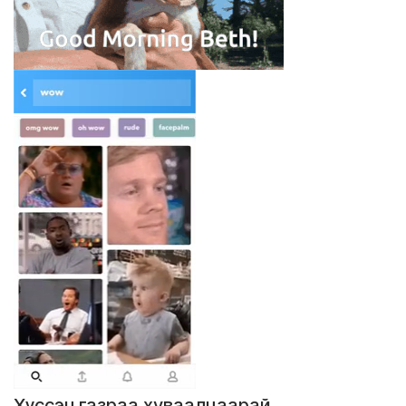
Хүссэн газраа хуваалцаарай