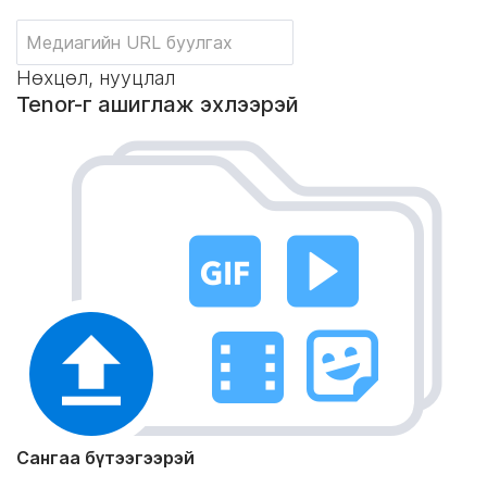
Нөхцөл, нууцлал
Tenor-г ашиглаж эхлээрэй
Сангаа бүтээгээрэй