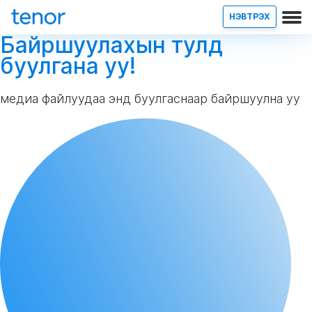
НЭВТРЭХ
Байршуулахын тулд
буулгана уу!
медиа файлуудаа энд буулгаснаар байршуулна уу