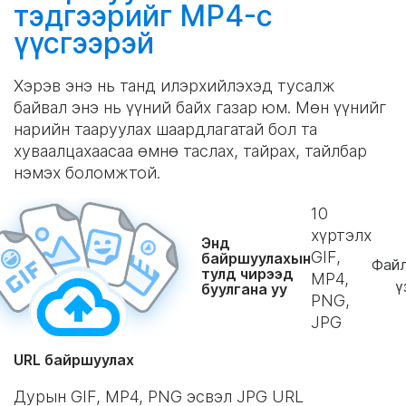
тэдгээрийг MP4-с
үүсгээрэй
Хэрэв энэ нь танд илэрхийлэхэд тусалж
байвал энэ нь үүний байх газар юм. Мөн үүнийг
нарийн тааруулах шаардлагатай бол та
хуваалцахаасаа өмнө таслах, тайрах, тайлбар
нэмэх боломжтой.
10
хүртэлх
Энд
GIF,
байршуулахын
Фай
тулд чирээд
MP4,
ү
буулгана уу
PNG,
JPG
URL байршуулах
Дурын GIF, MP4, PNG эсвэл JPG URL