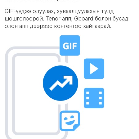
GIF-үүдээ олуулах, хуваалцуулахын тулд
шошголоорой. Tenor апп, Gboard болон бусад
олон апп дээрээс контентоо хайгаарай.