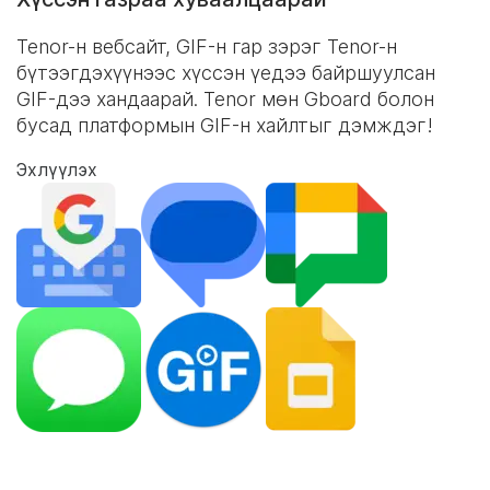
Tenor-н вебсайт,
GIF-н гар
зэрэг Tenor-н
бүтээгдэхүүнээс хүссэн үедээ байршуулсан
GIF-дээ хандаарай. Tenor мөн Gboard болон
бусад платформын GIF-н хайлтыг дэмждэг!
Эхлүүлэх