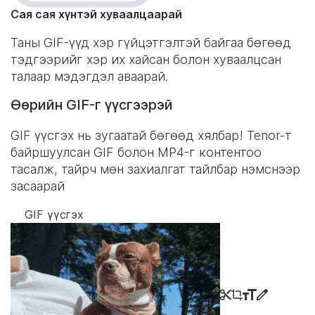
Сая сая хүнтэй хуваалцаарай
Таны GIF-үүд хэр гүйцэтгэлтэй байгаа бөгөөд
тэдгээрийг хэр их хайсан болон хуваалцсан
талаар мэдэгдэл аваарай.
Өөрийн GIF-г үүсгээрэй
GIF үүсгэх нь зугаатай бөгөөд хялбар! Tenor-т
байршуулсан GIF болон MP4-г контентоо
тасалж, тайрч мөн захиалгат тайлбар нэмснээр
засаарай
GIF үүсгэх