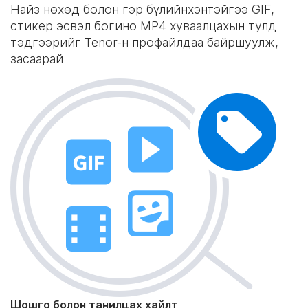
Найз нөхөд болон гэр бүлийнхэнтэйгээ GIF,
стикер эсвэл богино MP4 хуваалцахын тулд
тэдгээрийг Tenor-н профайлдаа байршуулж,
засаарай
Шошго болон танилцах хайлт