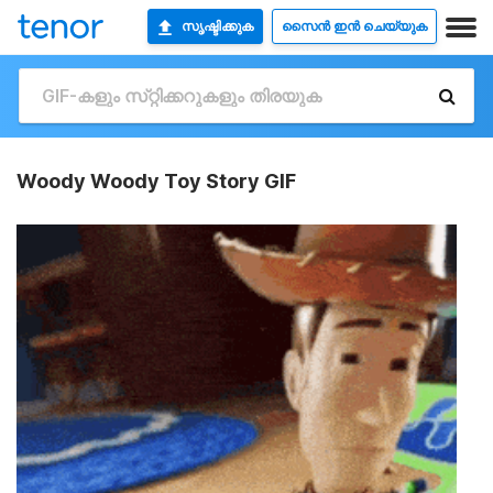
സൃഷ്ടിക്കുക
സൈൻ ഇൻ ചെയ്യുക
Woody Woody Toy Story GIF