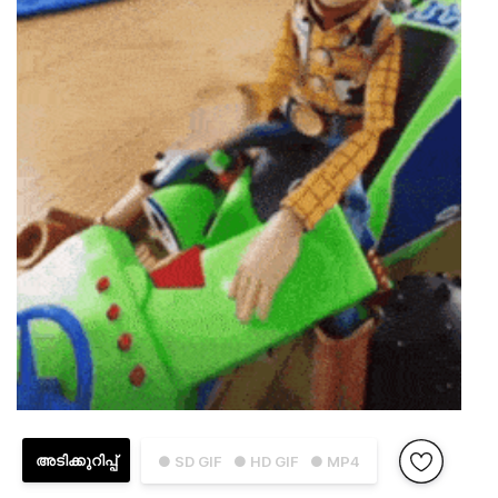
അടിക്കുറിപ്പ്
● SD GIF
● HD GIF
● MP4