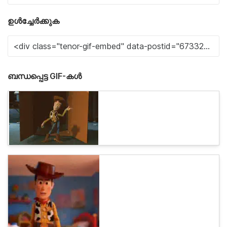
ഉൾച്ചേർക്കുക
ബന്ധപ്പെട്ട GIF-കൾ