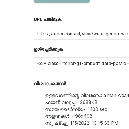
URL പങ്കിടുക
ഉൾച്ചേർക്കുക
വിശദാംശങ്ങൾ
ഉള്ളടക്കത്തിന്റെ വിവരണം: a man weari
ഫയൽ വലുപ്പം: 2688KB
സമയ ദൈർഘ്യം: 1.100 sec
അളവുകൾ: 498x498
സൃഷ്‌ടിച്ചു: 1/5/2022, 10:15:33 PM