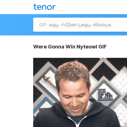
Were Gonna Win Nyteowl GIF