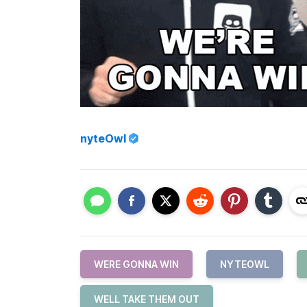
nyteOwl
WERE GONNA WIN
NYTEOWL
WELL TAKE THEM OUT