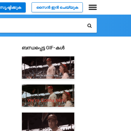
സൃഷ്ടിക്കുക
സൈൻ ഇൻ ചെയ്യുക
ബന്ധപ്പെട്ട GIF-കൾ