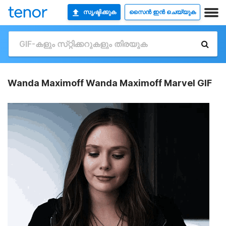
സൃഷ്ടിക്കുക
സൈൻ ഇൻ ചെയ്യുക
Wanda Maximoff Wanda Maximoff Marvel GIF