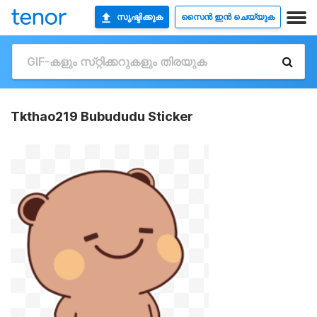
സൃഷ്ടിക്കുക
സൈൻ ഇൻ ചെയ്യുക
Tkthao219 Bubududu Sticker