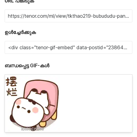
URL പങ്കിടുക
ഉൾച്ചേർക്കുക
ബന്ധപ്പെട്ട GIF-കൾ