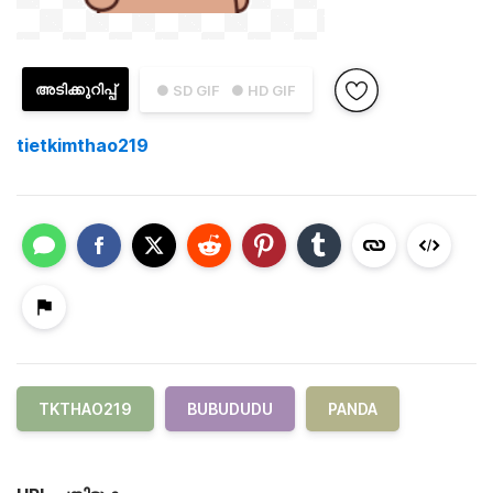
അടിക്കുറിപ്പ്
● SD GIF
● HD GIF
tietkimthao219
TKTHAO219
BUBUDUDU
PANDA