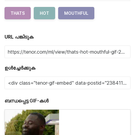
THATS
HOT
MOUTHFUL
URL പങ്കിടുക
ഉൾച്ചേർക്കുക
ബന്ധപ്പെട്ട GIF-കൾ