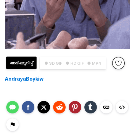
അടിക്കുറിപ്പ്
● SD GIF
● HD GIF
● MP4
AndrayaBoykiw