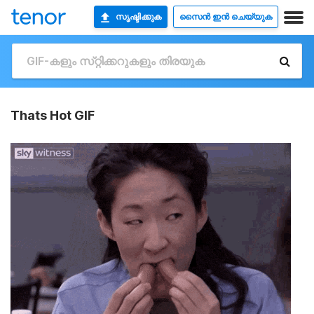
സൃഷ്ടിക്കുക
സൈൻ ഇൻ ചെയ്യുക
Thats Hot GIF